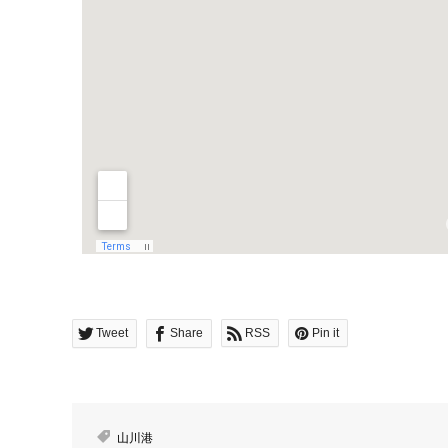
Tweet
Share
RSS
Pin it
山川港