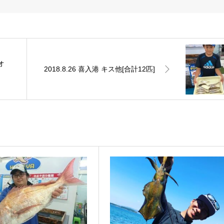
オ
2018.8.26 喜入港 キス他[合計12匹]