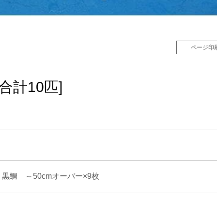
ページ印
[合計10匹]
他 黒鯛 ～50cmオーバー×9枚