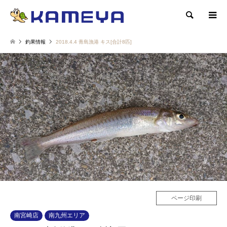
検索
釣果情報
2018.4.4 青島漁港 キス[合計8匹]
ページ印刷
南宮崎店
南九州エリア