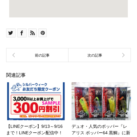
関連記事
【LINEクーポン】9/13～9/16
デュオ・人気のポッパー『レ
まで！LINEクーポン配信中！
アリス ポッパー64 黒鯛』に新