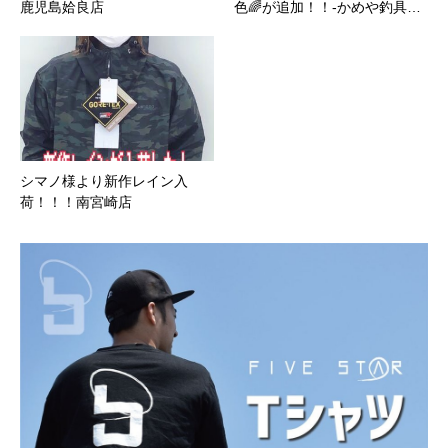
鹿児島姶良店
色🌈が追加！！-かめや釣具…
シマノ様より新作レイン入
荷！！！南宮崎店