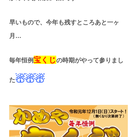
早いもので、今年も残すところあと一ヶ
月…
宝くじ
毎年恒例
の時期がやって参りまし
☃☃☃
た