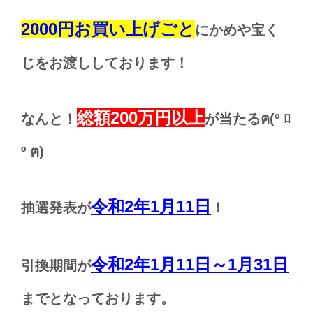
2000円お買い上げごと
にかめや宝く
じをお渡ししております！
総額200万円以上
なんと！
が当たるฅ(º ﾛ
º ฅ)
令和2年1月11日
抽選発表が
！
令和2年1月11日～1月31日
引換期間が
までとなっております。