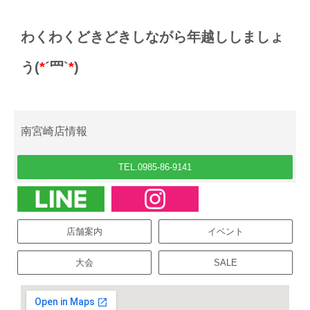
わくわくどきどきしながら年越ししましょ
う(
*
´罒`
*
)
南宮崎店情報
TEL.0985-86-9141
店舗案内
イベント
大会
SALE