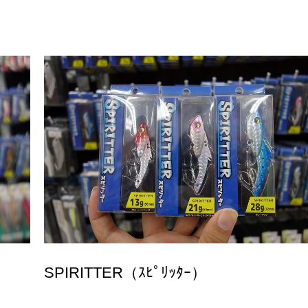
SPIRITTER（ｽﾋﾟﾘｯﾀｰ）