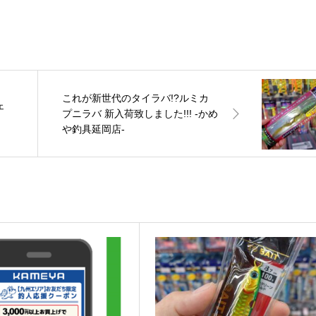
これが新世代のタイラバ!?ルミカ
ェ
プニラバ 新入荷致しました!!! -かめ
や釣具延岡店-