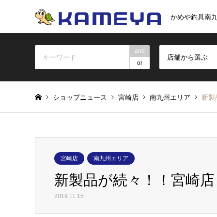
かめや釣具南
and
店舗から選ぶ
or
ショップニュース
宮崎店
南九州エリア
新製
宮崎店
南九州エリア
新製品が続々！！宮崎店
2019.11.15