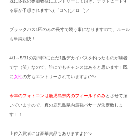
既に多数の参加者様にエントリーして頂き、デッドヒートす
る事が予想されます＼(゜ロ＼)(／ロ゜)／
ブラックバス1匹のみの長寸で競う事になりますので、ルール
も単純明快！
4/1～5/31の期間中にただ1匹デカイバスを釣ったものが勝者
です（笑）なので、誰にでもチャンスはあると思います！既
に
女性
の方もエントリーされていますよ(^^♪
今年のフォトコンは鹿児島県内のフィールドのみ
とさせて頂
いていますので、真の鹿児島県内最強バサーが決定致しま
す！！
上位入賞者には豪華賞品もありますよ(^^♪