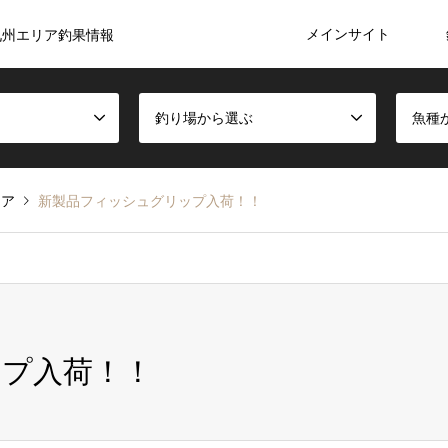
メインサイト
九州エリア釣果情報
釣り場から選ぶ
魚種
リア
新製品フィッシュグリップ入荷！！
ップ入荷！！