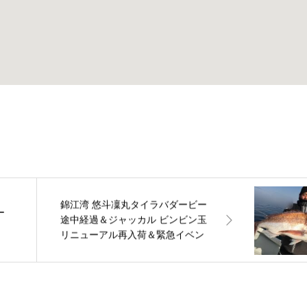
錦江湾 悠斗凜丸タイラバダービー
ー
途中経過＆ジャッカル ビンビン玉
リニューアル再入荷＆緊急イベン
ト告知!! 鹿児島谷山店