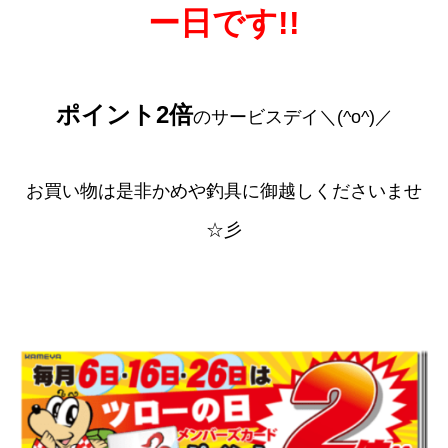
ー日です!!
ポイント2倍
のサービスデイ＼(^o^)／
お買い物は是非かめや釣具に御越しくださいませ
☆彡