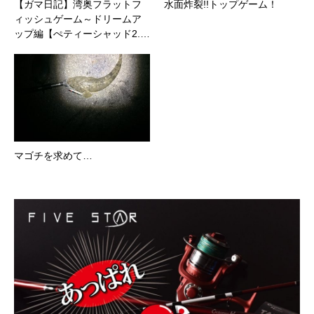
【ガマ日記】湾奥フラットフ
水面炸裂!!トップゲーム！
ィッシュゲーム～ドリームア
ップ編【ぺティーシャッド2.…
マゴチを求めて…