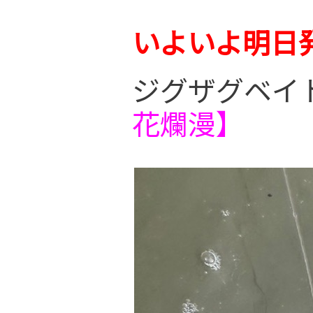
いよいよ明日
ジグザグベイト
花爛漫】