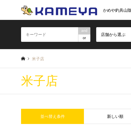
かめや釣具山
and
店舗から選ぶ
or
米子店
米子店
並べ替え条件
新しい順