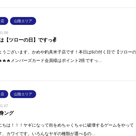
子店
山陰エリア
01.06
は【ツローの日】ですっ✌
ようございます、かめや釣具米子店です！本日は6の付く日で【ツロー
🔥🔥🔥メンバーズカード会員様はポイント2倍ですっ…
子店
山陰エリア
01.07
身ング
にちは！！！ヤギになって街をめちゃくちゃに破壊するゲームをやって
す、カワイです。いろんなヤギの種類が選べるの…