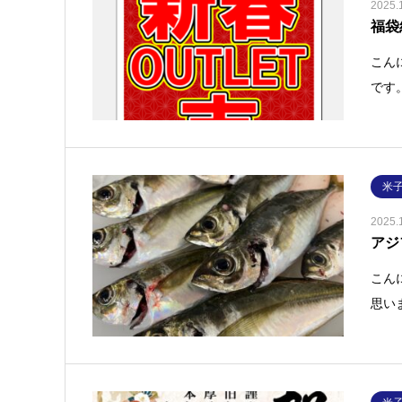
2025.
福袋
こん
です
米
2025.
アジ
こん
思い