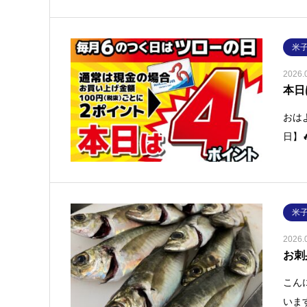
米
2026.
本日
おは
日】
米
2026.
お刺
こん
いま