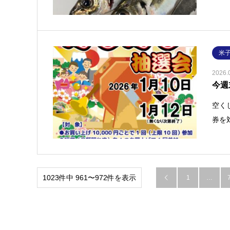
米
2026.
今週
空く
券を
1023件中 961〜972件を表示
1
…
