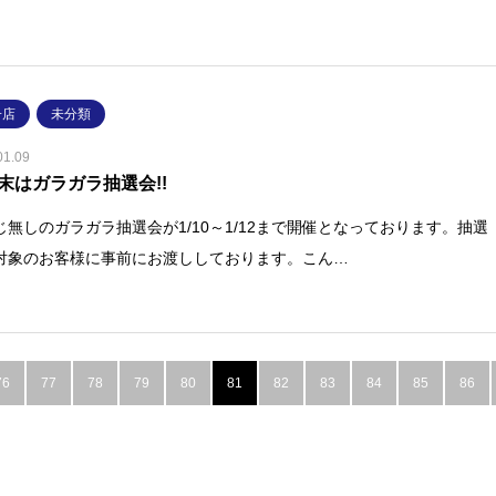
子店
未分類
01.09
末はガラガラ抽選会!!
じ無しのガラガラ抽選会が1/10～1/12まで開催となっております。抽選
対象のお客様に事前にお渡ししております。こん…
76
77
78
79
80
81
82
83
84
85
86