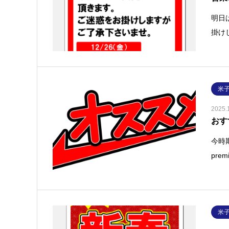
明日
掛け
米
2025.
おす
今時
pr
米