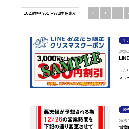
1023件中 961〜972件を表示
1
…

米
2025.
LI
こん
スク
米
2025.
営業