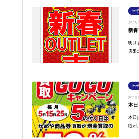
米
2026.
新春
明け
店限
米
2026.
本日
本日
取が