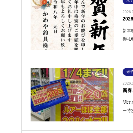
米
2026.
20
新年
御礼
米
2026.
新春
明け
ー特