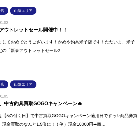
子店
山陰エリア
01.02
アウトレットセール開催中！！
ましておめでとうございます！かめや釣具米子店です！ただいま、米子
定の「新春アウトレットセール2…
子店
山陰エリア
01.05
、中古釣具買取GOGOキャンペーン🔥
は【5の付く日】で中古買取GOGOキャンペーン適用日ですっ✨商品券
、現金買取のなんと1.5倍に！！例）現金10000円➡商…