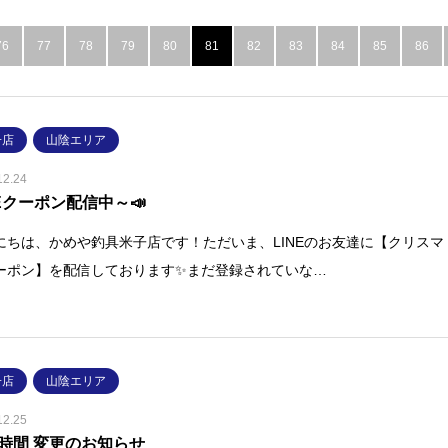
76
77
78
79
80
81
82
83
84
85
86
子店
山陰エリア
12.24
NEクーポン配信中～📣
にちは、かめや釣具米子店です！ただいま、LINEのお友達に【クリスマ
ーポン】を配信しております✨まだ登録されていな…
子店
山陰エリア
12.25
時間 変更のお知らせ