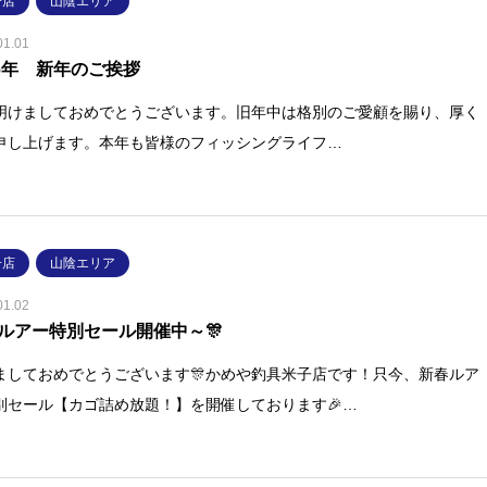
子店
山陰エリア
01.01
26年 新年のご挨拶
明けましておめでとうございます。旧年中は格別のご愛顧を賜り、厚く
申し上げます。本年も皆様のフィッシングライフ…
子店
山陰エリア
01.02
ルアー特別セール開催中～🎊
ましておめでとうございます🎊かめや釣具米子店です！只今、新春ルア
別セール【カゴ詰め放題！】を開催しております🎉…