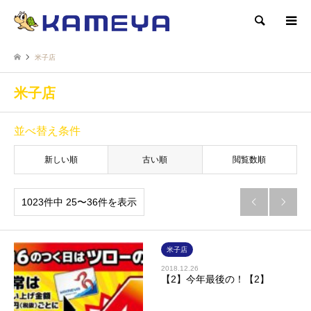
検索
米子店
米子店
並べ替え条件
新しい順
古い順
閲覧数順
1023件中 25〜36件を表示


米子店
2018.12.26
【2】今年最後の！【2】