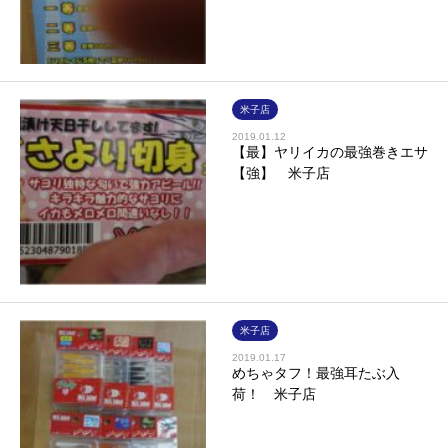
米子店
2019.01.12
【最】ヤリイカの最強巻きエサ
【強】 米子店
米子店
2019.01.17
めちゃタフ！最強耳たぶ入
荷！ 米子店