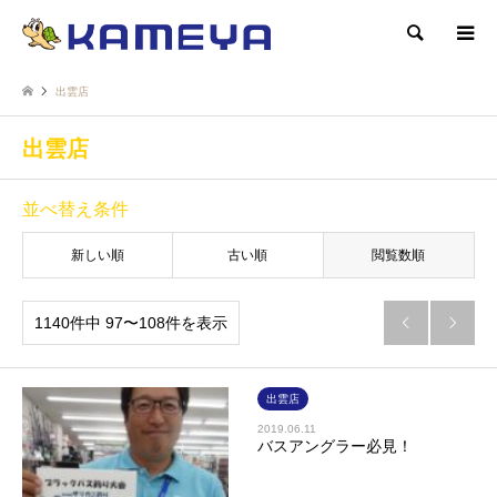
検索
出雲店
出雲店
並べ替え条件
新しい順
古い順
閲覧数順
1140件中 97〜108件を表示


出雲店
2019.06.11
バスアングラー必見！