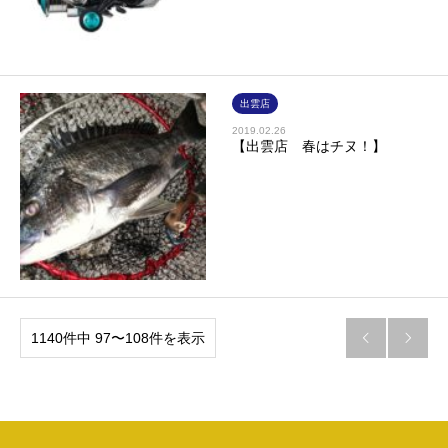
出雲店
2019.02.26
【出雲店 春はチヌ！】
1140件中 97〜108件を表示

