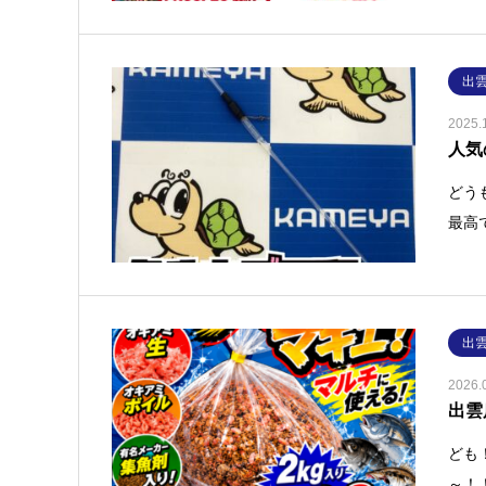
出
2025.
人気
どう
最高
出
2026.
出雲
ども
～！