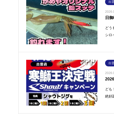
出
2026.
日御
どう
シロ
出
2026.
20
ども
絶好