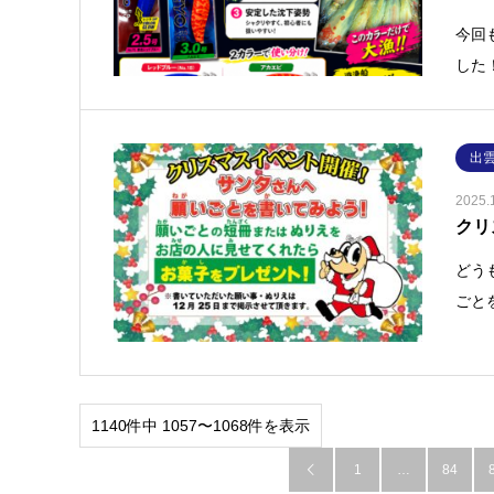
今回
した
出
2025.
クリ
どう
ごと
1140件中 1057〜1068件を表示
1
…
84
