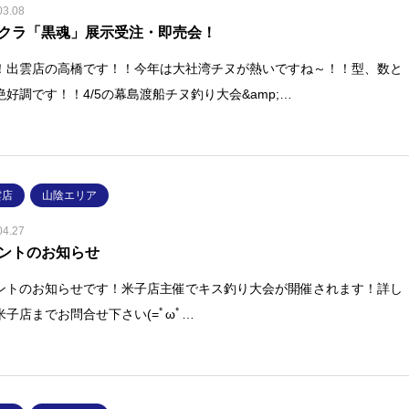
03.08
クラ「黒魂」展示受注・即売会！
！出雲店の高橋です！！今年は大社湾チヌが熱いですね～！！型、数と
絶好調です！！4/5の幕島渡船チヌ釣り大会&amp;…
雲店
山陰エリア
04.27
ントのお知らせ
ントのお知らせです！米子店主催でキス釣り大会が開催されます！詳し
米子店までお問合せ下さい(=ﾟωﾟ…