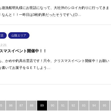
も遊漁船明丸様にお世話になって、大社沖のシロイカ釣りに行ってきま
！なんと！！一昨日は3桁釣果だったそうです＼(◎…
雲店
山陰エリア
12.21
スマスイベント開催中！！
も、かめや釣具出雲店です！只今、クリスマスイベント開催中！お願い
を書いてお菓子をＧＥＴしよう…
85
86
87
88
89
90
91
92
93
94
95