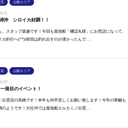
雲店
山陰エリア
06.11
碕沖 シロイカ好調！！
も、スタッフ坂越です！今回も遊漁船「磯辺丸様」にお世話になって、
イカ釣行へ(^^)/前回は釣れ出すのが遅かったんで…
雲店
山陰エリア
01.07
26一発目のイベント！
！出雲店の高橋です！本年も何卒宜しくお願い致します！今年の寒鰤も
調のようです！大社沖では遊漁船エルカミノ出雲…