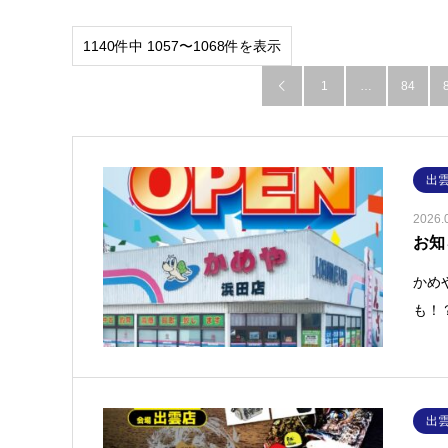
1140件中 1057〜1068件を表示
1
…
84

出
2026.
お知
かめ
も！
出