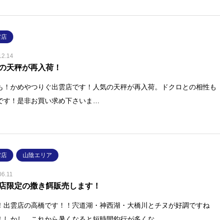
雲店
12.14
の天秤が再入荷！
も！かめやつりぐ出雲店です！人気の天秤が再入荷。ドクロとの相性も
です！是非お買い求め下さいま…
雲店
山陰エリア
06.11
店限定の撒き餌販売します！
！出雲店の高橋です！！宍道湖・神西湖・大橋川とチヌが好調ですね
！しかし、これから暑くなると短時間釣行が多くな…