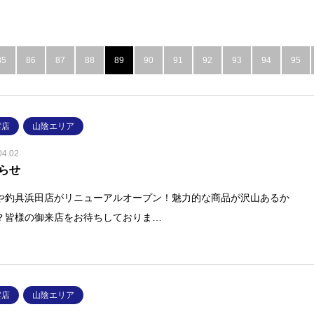
85
86
87
88
89
90
91
92
93
94
95
雲店
山陰エリア
04.02
らせ
や釣具浜田店がリニューアルオープン！魅力的な商品が沢山あるか
？皆様の御来店をお待ちしておりま…
雲店
山陰エリア