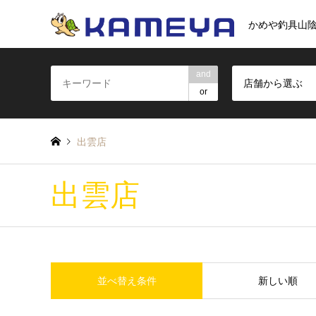
かめや釣具山
and
店舗から選ぶ
or
出雲店
出雲店
並べ替え条件
新しい順