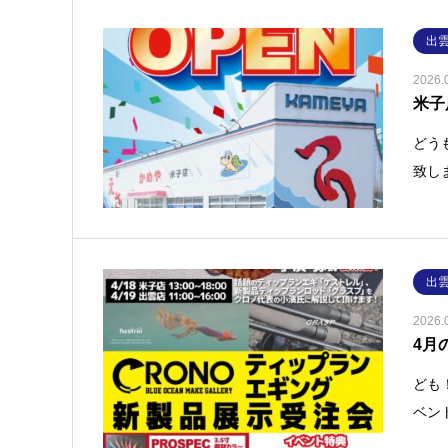
出
2026.
米子
どう
致し
出
2026.
4月
ども
ベン