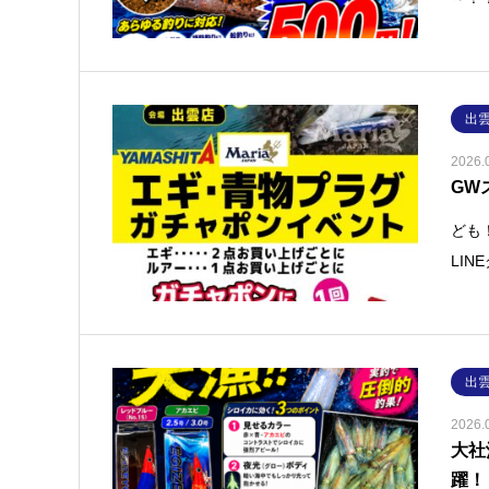
出
2026.
GW
ども
LI
出
2026.
大社
躍！