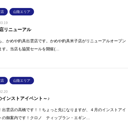
雲店
山陰エリア
03.19
店リニューアル
も、かめや釣具出雲店です。かめや釣具米子店がリニューアルオープン
ます。当店も協賛セールを開催(…
雲店
山陰エリア
02.20
のインストアイベント～♪
！出雲店の高橋です！！ちょっと先になりますが、４月のインストアイ
トの御案内です！クロノ ティップラン・エギン…