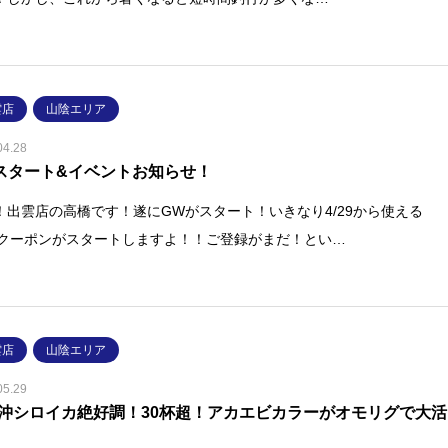
雲店
山陰エリア
04.28
スタート&イベントお知らせ！
！出雲店の高橋です！遂にGWがスタート！いきなり4/29から使える
NEクーポンがスタートしますよ！！ご登録がまだ！とい…
雲店
山陰エリア
05.29
沖シロイカ絶好調！30杯超！アカエビカラーがオモリグで大活