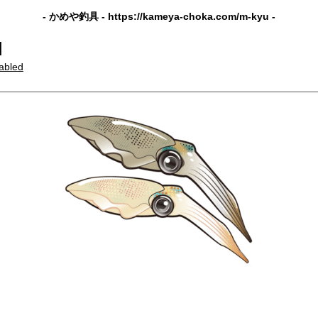
- かめや釣具 -
https://kameya-choka.com/m-kyu
-
]
abled