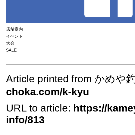
店舗案内
イベント
大会
SALE
Article printed from かめ
choka.com/k-kyu
URL to article:
https://kame
info/813