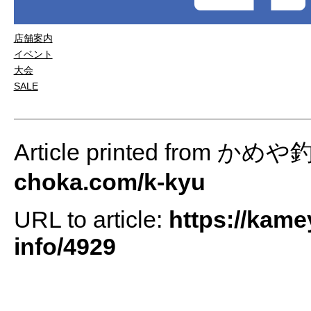
店舗案内
イベント
大会
SALE
Article printed from かめ
choka.com/k-kyu
URL to article:
https://kame
info/4929