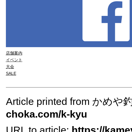
店舗案内
イベント
大会
SALE
Article printed from かめ
choka.com/k-kyu
URL to article:
https://kame